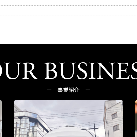
。
ー 事業紹介 ー