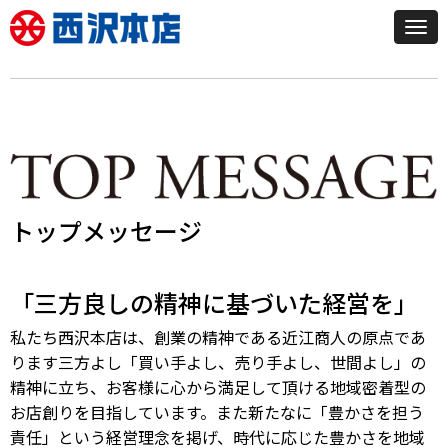
N
a
v
i
g
a
t
i
o
n
トップメッセージ
「三方良しの精神に基づいた経営を」
私たち西沢本店は、創業の精神である近江商人の原点であ
ります三方よし「買い手よし、売り手よし、世間よし」の
精神に立ち、お客様に心から満足して頂ける地域密着型の
お店創りを目指しています。また新たなに「豊かさを担う
責任」という経営理念を掲げ、時代に応じた豊かさを地域